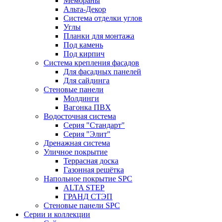
Мембраны
Альта-Декор
Система отделки углов
Углы
Планки для монтажа
Под камень
Под кирпич
Система крепления фасадов
Для фасадных панелей
Для сайдинга
Стеновые панели
Молдинги
Вагонка ПВХ
Водосточная система
Серия "Стандарт"
Серия "Элит"
Дренажная система
Уличное покрытие
Террасная доска
Газонная решётка
Напольное покрытие SPC
ALTA STEP
ГРАНД СТЭП
Стеновые панели SPC
Серии и коллекции