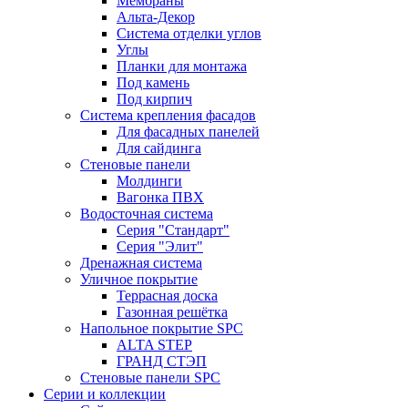
Мембраны
Альта-Декор
Система отделки углов
Углы
Планки для монтажа
Под камень
Под кирпич
Система крепления фасадов
Для фасадных панелей
Для сайдинга
Стеновые панели
Молдинги
Вагонка ПВХ
Водосточная система
Серия "Стандарт"
Серия "Элит"
Дренажная система
Уличное покрытие
Террасная доска
Газонная решётка
Напольное покрытие SPC
ALTA STEP
ГРАНД СТЭП
Стеновые панели SPC
Серии и коллекции