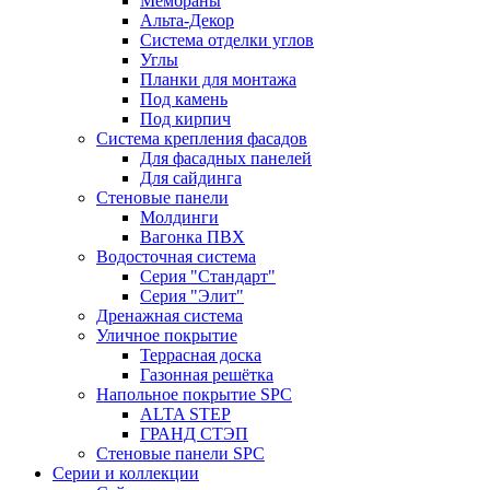
Мембраны
Альта-Декор
Система отделки углов
Углы
Планки для монтажа
Под камень
Под кирпич
Система крепления фасадов
Для фасадных панелей
Для сайдинга
Стеновые панели
Молдинги
Вагонка ПВХ
Водосточная система
Серия "Стандарт"
Серия "Элит"
Дренажная система
Уличное покрытие
Террасная доска
Газонная решётка
Напольное покрытие SPC
ALTA STEP
ГРАНД СТЭП
Стеновые панели SPC
Серии и коллекции