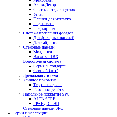
Мембраны
Альта-Декор
Система отделки углов
Углы
Планки для монтажа
Под камень
Под кирпич
Система крепления фасадов
Для фасадных панелей
Для сайдинга
Стеновые панели
Молдинги
Вагонка ПВХ
Водосточная система
Серия "Стандарт"
Серия "Элит"
Дренажная система
Уличное покрытие
Террасная доска
Газонная решётка
Напольное покрытие SPC
ALTA STEP
ГРАНД СТЭП
Стеновые панели SPC
Серии и коллекции