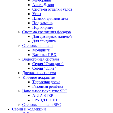
Мембраны
Альта-Декор
Система отделки углов
Углы
Планки для монтажа
Под камень
Под кирпич
Система крепления фасадов
Для фасадных панелей
Для сайдинга
Стеновые панели
Молдинги
Вагонка ПВХ
Водосточная система
Серия "Стандарт"
Серия "Элит"
Дренажная система
Уличное покрытие
Террасная доска
Газонная решётка
Напольное покрытие SPC
ALTA STEP
ГРАНД СТЭП
Стеновые панели SPC
Серии и коллекции