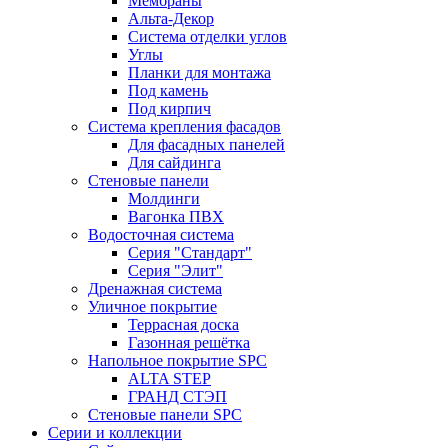
Мембраны
Альта-Декор
Система отделки углов
Углы
Планки для монтажа
Под камень
Под кирпич
Система крепления фасадов
Для фасадных панелей
Для сайдинга
Стеновые панели
Молдинги
Вагонка ПВХ
Водосточная система
Серия "Стандарт"
Серия "Элит"
Дренажная система
Уличное покрытие
Террасная доска
Газонная решётка
Напольное покрытие SPC
ALTA STEP
ГРАНД СТЭП
Стеновые панели SPC
Серии и коллекции